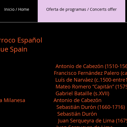
Inicio / Home
Oferta de programas / Concerts offer
arroco Español
que Spain
o Antonio de Cabezón (1510-156
ya Francisco Fernández Palero (ca.15
oro Luís de Narváez (c.1500-entre155
 Mateo Romero “Capitán” (1575-1
 playa Gabriel Bataille (s.XVII)
allarda Milanesa Antonio de Cabezón
as alas Sebastián Durón (1660-1716)
ido Sebastián Durón
rio Juan Serqueyra de Lima (1675-