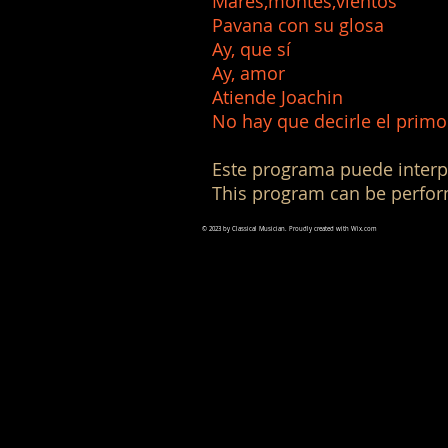
Mares,montes,vie
Pavana con su 
Ay, que sí J
Ay, amor 
Atiende Joach
No hay que decirle 
Este programa puede interp
This program can be perfor
© 2023 by Classical Musician. Proudly created with
Wix.com