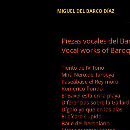
MIGUEL DEL BARCO DÍAZ
Piezas vocales del B
Vocal works of Baro
Tiento de IV Ton
Mira Nero,de Tarpe
Paseábase el Rey m
Romerico florido
El Baxel está en la
Diferencias sobre la G
Dígalo yo que en l
El pícaro Cup
Baile del herbola