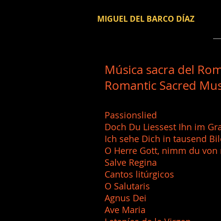
MIGUEL DEL BARCO DÍAZ
Música sacra del Ro
Romantic Sacred Mus
Passionslied
Doch Du Liessest Ihn
Ich sehe Dich in t
O Herre Gott, nim
Salve Regina V
Cantos litúrgico
O Salutaris C
Agnus Dei
Ave Maria Cam