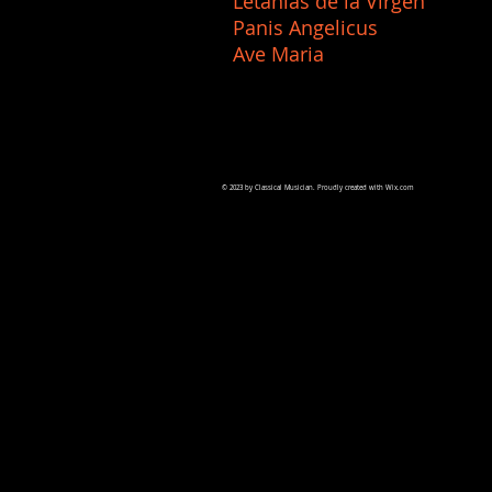
Letanías de la 
Panis Angelicu
Ave Maria Lo
© 2023 by Classical Musician. Proudly created with
Wix.com