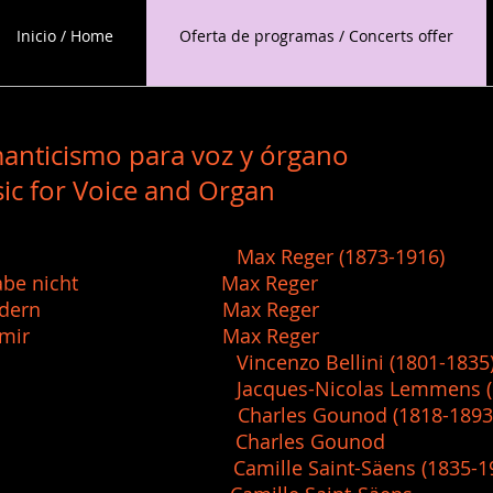
Inicio / Home
Oferta de programas / Concerts offer
manticismo para voz y órgano
ic for Voice and Organ
 Max Reger (1873-1916)
 im Grabe nicht Max Reger
ausend Bildern Max Reger
m du von mir Max Reger
incenzo Bellini (1801-1835
s Jacques-Nicolas Lemmens (182
harles Gounod (1818-1893
 Charles Gounod
ille Saint-Säens (1835-192