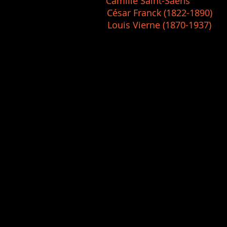
Virgen Camille Saint-Säens
s César Franck (1822-1890)
uis Vierne (1870-1937)